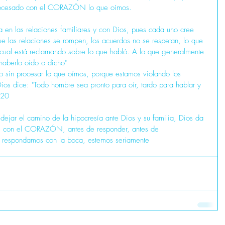
procesado con el CORAZÓN lo que oímos.
a en las relaciones familiares y con Dios, pues cada uno cree 
que las relaciones se rompen, los acuerdos no se respetan, lo que 
cual está reclamando sobre lo que habló. A lo que generalmente 
aberlo oído o dicho"
 sin procesar lo que oímos, porque estamos violando los 
Dios dice: "Todo hombre sea pronto para oír, tardo para hablar y 
,20
 dejar el camino de la hipocresía ante Dios y su familia, Dios da 
mos con el CORAZÓN, antes de responder, antes de 
 respondamos con la boca, estemos seriamente 