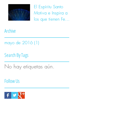
El Espíritu Santo
Motiva e Inspira a
los que tienen Fe.
No obliga
Archive
mayo de 2016
(1)
1 entrada
Search By Tags
No hay etiquetas aún.
Follow Us