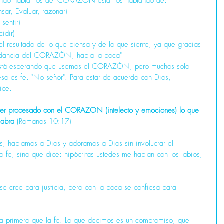
ndo hablamos del CORAZÓN estamos hablando de: 
sar, Evaluar, razonar)  
entir)  
idir) 
l resultado de lo que piensa y de lo que siente, ya que gracias 
undancia del CORAZÓN, habla la boca"
está esperando que usemos el CORAZÓN, pero muchos solo 
so es fe. "No señor". Para estar de acuerdo con Dios, 
ice.
ber procesado con el CORAZON (intelecto y emociones) lo que 
labra
 (Romanos 10:17)
, hablamos a Dios y adoramos a Dios sin involucrar el 
, sino que dice: hipócritas ustedes me hablan con los labios, 
cree para justicia, pero con la boca se confiesa para 
rimero que la fe. Lo que decimos es un compromiso, que 