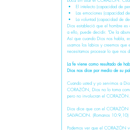
boca sin usar el CORAZÓN. Cua
El intelecto (capacidad de pen
Las emociones (capacidad de s
La voluntad (capacidad de dec
Dios estableció que el hombre es e
a ello, puede decidir. "De la ab
Así que cuando Dios nos habla, 
usamos los labios y creemos que e
necesitamos procesar lo que nos d
La fe viene como resultado de ha
Dios nos dice por medio de su pa
Cuando usted y yo servimos a Dios
CORAZÓN, Dios no lo toma como fe
pero no involucran el CORAZÓN.
Dios dice que con el CORAZÓN se 
SALVACION. (Romanos 10:9,10)
Podemos ver que el CORAZÓN va p