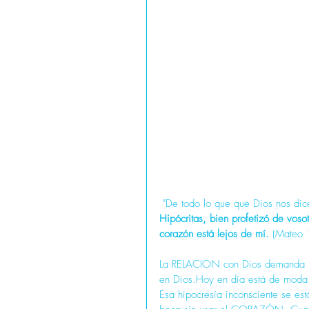
 "De todo lo que que Dios nos dic
Hipócritas, bien profetizó de voso
corazón está lejos de mí.
 (Mateo 
La RELACION con Dios demanda F
en Dios.Hoy en día está de moda la
Esa hipocresía inconsciente se e