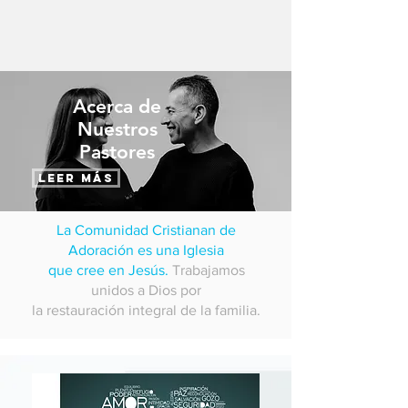
Acerca de
Nuestros
Pastores
leer más
La Comunidad Cristianan de
Adoración es una Iglesia
que cree en Jesús.
Trabajamos
unidos a Dios por
la restauración integral de la familia.