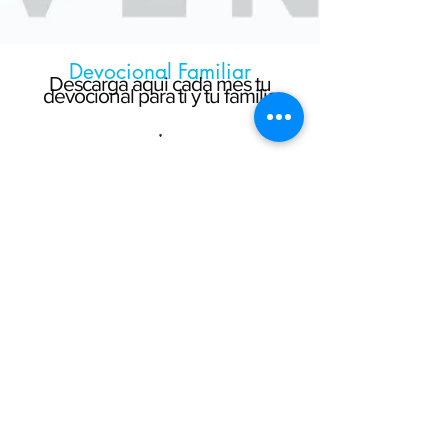
Devocional Familiar
Descarga aqui cada mes tu
devocional para ti y tu familia
OFICINA
Auditorio Nueva Creación (NC)
Calle 10# 32-115 CC Vizcaya Local
9918, El Poblado
Medellin, COL
ENCUENTROS PRESENCIALES
ORACION AM